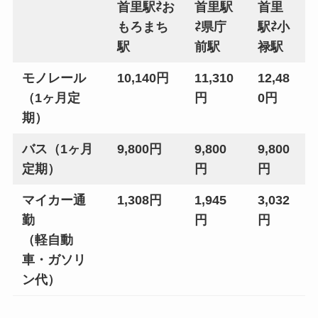
首里駅⇄お
首里駅
首里
もろまち
⇄県庁
駅⇄小
駅
前駅
禄駅
モノレール
10,140円
11,310
12,48
（1ヶ月定
円
0円
期）
バス（1ヶ月
9,800円
9,800
9,800
定期）
円
円
マイカー通
1,308円
1,945
3,032
勤
円
円
（軽自動
車・ガソリ
ン代）