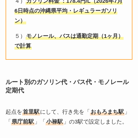
４）
ガソリン料金
：178.4円/L（2026年7月
6日時点の沖縄県平均・レギュラーガソリ
ン）
５）
モノレール、バスは通勤定期（1ヶ月）
で計算
ルート別のガソリン代・バス代・モノレール
定期代
起点を
首里駅
にして、行き先を「
おもろまち駅
」
「
県庁前駅
」「
小禄駅
」の3駅で設定しました。