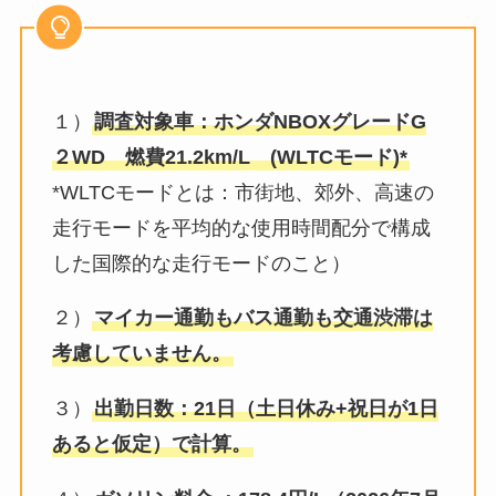
１）
調査対象車：ホンダNBOXグレードG
２WD 燃費21.2km/L (WLTCモード)*
*WLTCモードとは：市街地、郊外、高速の
走行モードを平均的な使用時間配分で構成
した国際的な走行モードのこと）
２）
マイカー通勤もバス通勤も交通渋滞は
考慮していません。
３）
出勤日数：21日（土日休み+祝日が1日
あると仮定）で計算。