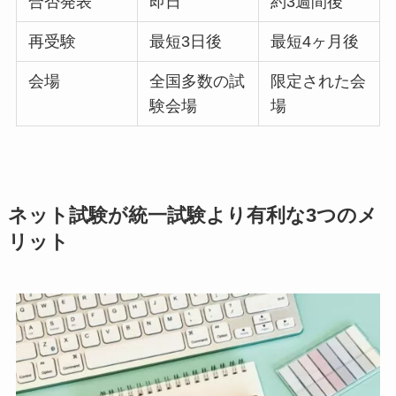
合否発表
即日
約3週間後
再受験
最短3日後
最短4ヶ月後
会場
全国多数の試
限定された会
験会場
場
ネット試験が統一試験より有利な3つのメ
リット