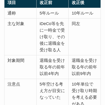
項目
改正前
改正後
通称
5年ルール
10年ルール
主な対象
iDeCo等を先
同左
に一時金で受
け取り、その
後に退職金を
受け取る人
対象期間
退職金を受け
退職金を受け
取る年の前年
取る年の前年
以前4年内
以前9年内
注意点
5年空ける考
10年単位で
え方が目安に
受け取り時期
なっていた
を考える必要
がある