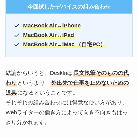
今回試したデバイスの組み合わせ
MacBook Air↔iPhone
MacBook Air↔iPad
MacBook Air↔iMac
（自宅PC）
結論からいうと、DeskInは
長文執筆そのものの代
わり
というより、
外出先で仕事を止めないための
道具
になるということです。
それぞれの組み合わせには得意な使い方があり、
Webライターの働き方によって向き不向きもはっ
きり分かれます。