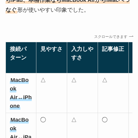
らiPad、本格作業ならMacBook AirからiMacへつ
なぐ
形が使いやすい印象でした。
スクロールできます
接続パ
見やすさ
入力しや
記事修正
W
ターン
すさ
e
MacBo
△
△
△
×
ok
Air↔iPh
one
MacBo
◯
△
◯
ok
Air↔iPa