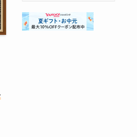
ゴ
リ
ー
Y