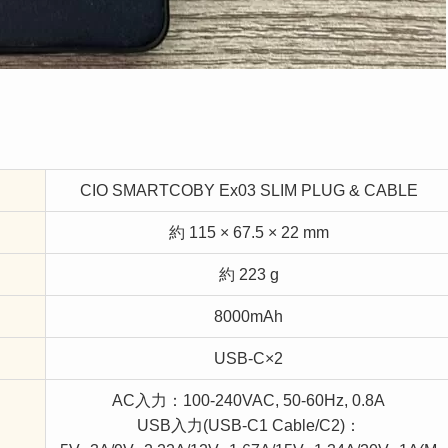
CIO SMARTCOBY Ex03 SLIM PLUG & CABLE
約 115 × 67.5 × 22 mm
約 223 g
8000mAh
USB-C×2
AC入力：100-240VAC, 50-60Hz, 0.8A
USB入力(USB-C1 Cable/C2)：