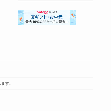
ゴ
リ
ー
します。