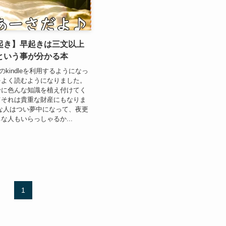
起き】早起きは三文以上
という事が分かる本
nのkindleを利用するようになっ
をよく読むようになりました。
身に色んな知識を植え付けてく
てそれは貴重な財産にもなりま
な人はつい夢中になって、夜更
な人もいらっしゃるか...
1