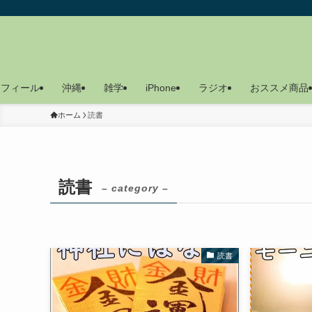
ロフィール
沖縄
雑学
iPhone
ラジオ
おススメ商品
ホーム
読書
読書
– category –
読書